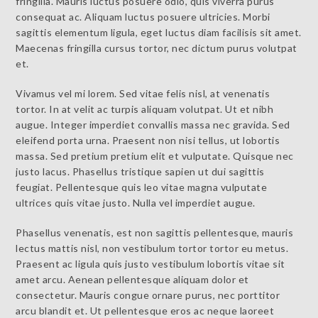
fringilla. Mauris luctus posuere odio, quis viverra purus
consequat ac. Aliquam luctus posuere ultricies. Morbi
sagittis elementum ligula, eget luctus diam facilisis sit amet.
Maecenas fringilla cursus tortor, nec dictum purus volutpat
et.
Vivamus vel mi lorem. Sed vitae felis nisl, at venenatis
tortor. In at velit ac turpis aliquam volutpat. Ut et nibh
augue. Integer imperdiet convallis massa nec gravida. Sed
eleifend porta urna. Praesent non nisi tellus, ut lobortis
massa. Sed pretium pretium elit et vulputate. Quisque nec
justo lacus. Phasellus tristique sapien ut dui sagittis
feugiat. Pellentesque quis leo vitae magna vulputate
ultrices quis vitae justo. Nulla vel imperdiet augue.
Phasellus venenatis, est non sagittis pellentesque, mauris
lectus mattis nisl, non vestibulum tortor tortor eu metus.
Praesent ac ligula quis justo vestibulum lobortis vitae sit
amet arcu. Aenean pellentesque aliquam dolor et
consectetur. Mauris congue ornare purus, nec porttitor
arcu blandit et. Ut pellentesque eros ac neque laoreet